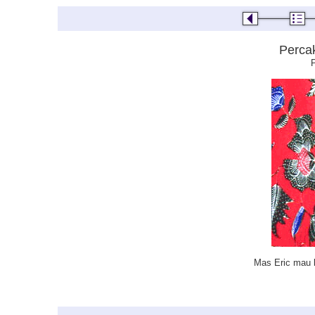
Percak
P
Mas Eric mau b